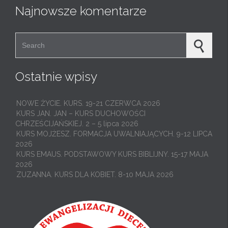
t
Najnowsze komentarze
Search for:
Ostatnie wpisy
NOWE ŻYCIE. KURS. 19-21 CZERWCA 2026
KURS JAN. JAN – KURS DUCHOWOŚCI
CHRZEŚCIJAŃSKIEJ. 2 – 5 lipca 2026
KURS MOJŻESZ. FORMACJA UWALNIAJĄCYCH. 9-12 LIPCA
2026
KURS EMAUS. PODSTAWOWY KURS BIBLIJNY. 15-17 MAJA
2026
ZUZANNA. KURS DLA KOBIET. 8-10 MAJA 2026