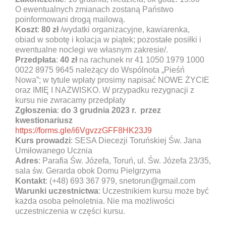
O ewentualnych zmianach zostaną Państwo
poinformowani drogą mailową.
Koszt
:
80 zł
/wydatki organizacyjne, kawiarenka,
obiad w sobotę i kolacja w piątek; pozostałe posiłki i
ewentualne noclegi we własnym zakresie/.
Przedpłata
:
40 zł
na rachunek nr 41 1050 1979 1000
0022 8975 9645 należący do Wspólnota „Pieśń
Nowa”; w tytule wpłaty prosimy napisać NOWE ŻYCIE
oraz IMIĘ I NAZWISKO. W przypadku rezygnacji z
kursu nie zwracamy przedpłaty
Zgłoszenia
:
do 3 grudnia 2023 r. przez
kwestionariusz
https://forms.gle/i6VgvzzGFF8HK23J9
Kurs prowadzi
: SESA Diecezji Toruńskiej Św. Jana
Umiłowanego Ucznia
Adres
: Parafia Św. Józefa, Toruń, ul. Św. Józefa 23/35,
sala św. Gerarda obok Domu Pielgrzyma
Kontakt
: (+48) 693 367 979, snetorun@gmail.com
Warunki uczestnictwa
: Uczestnikiem kursu może być
każda osoba pełnoletnia. Nie ma możliwości
uczestniczenia w części kursu.