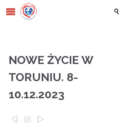

NOWE ŻYCIE W
TORUNIU. 8-
10.12.2023


