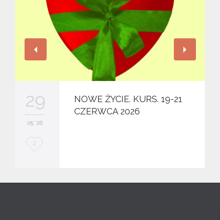
29
NOWE ŻYCIE. KURS. 19-21
CZERWCA 2026
05 '26
L
2
o
v
e
i