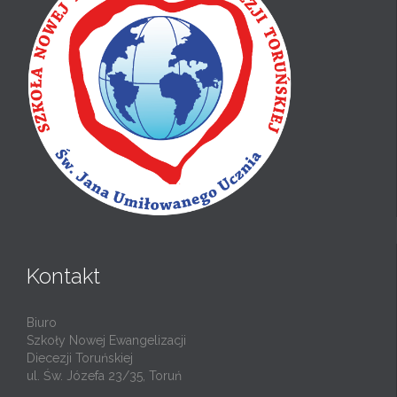
Kontakt
Biuro
Szkoły Nowej Ewangelizacji
Diecezji Toruńskiej
ul. Św. Józefa 23/35, Toruń