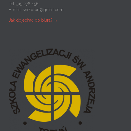
Tel: 515 276 456
E-mail:
snetorun@gmail.com
Jak dojechać do biura? →