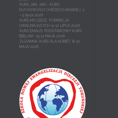
KURS JAN. JAN – KURS
DUCHOWOŚCI CHRZEŚCIJAŃSKIEJ. 2
– 5 lipca 2026
KURS MOJŻESZ. FORMACJA
UWALNIAJĄCYCH. 9-12 LIPCA 2026
KURS EMAUS. PODSTAWOWY KURS
BIBLIJNY. 15-17 MAJA 2026
ZUZANNA. KURS DLA KOBIET. 8-10
MAJA 2026