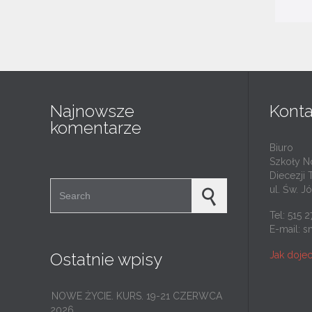
Najnowsze
Konta
komentarze
Biuro
Szkoły N
Diecezji 
Search for:
ul. Św. J
Tel: 515 
E-mail:
s
Jak doje
Ostatnie wpisy
NOWE ŻYCIE. KURS. 19-21 CZERWCA
2026