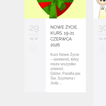
29
3
NOWE ŻYCIE.
KURS. 19-21
CZERWCA
05 '26
04 '2
2026
L
L
2
0
Kurs Nowe Życie
o
o
– weekend, który
v
może wszystko
v
zmienić.
e
e
Gdzie: Parafia pw.
Św. Szymona i
i
i
Judy…
t
t