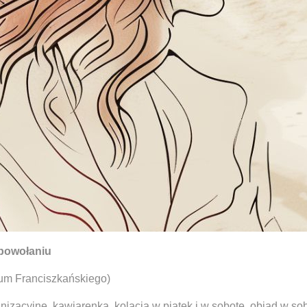
 powołaniu
ceum Franciszkańskiego)
nizacyjne, kawiarenka, kolacja w piątek i w sobotę, obiad w sob