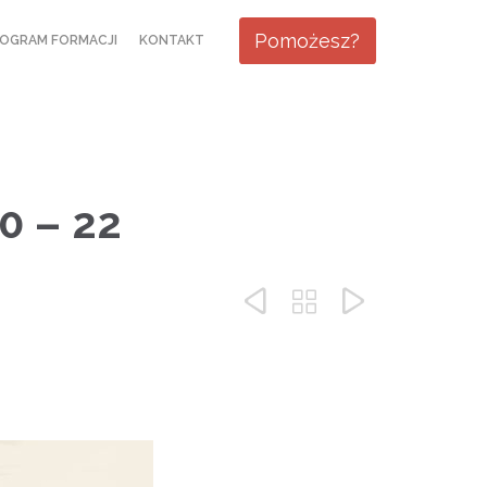
Skip
Pomożesz?
OGRAM FORMACJI
KONTAKT
to
content
0 – 22


