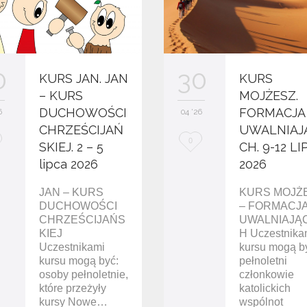
30
0
KURS
KURS JAN. JAN
MOJŻESZ.
– KURS
FORMACJA
DUCHOWOŚCI
04 '26
6
UWALNIAJ
CHRZEŚCIJAŃ
L
0
CH. 9-12 LI
SKIEJ. 2 – 5
o
2026
lipca 2026
v
KURS MOJŻ
JAN – KURS
– FORMACJ
DUCHOWOŚCI
e
UWALNIAJĄ
CHRZEŚCIJAŃS
i
H Uczestnika
KIEJ
kursu mogą b
Uczestnikami
t
pełnoletni
kursu mogą być:
członkowie
osoby pełnoletnie,
katolickich
które przeżyły
wspólnot
kursy Nowe…