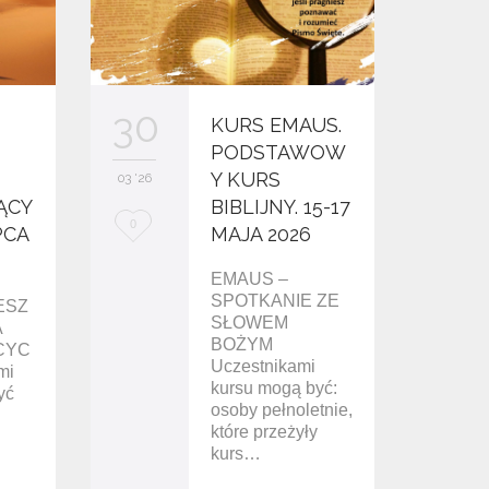
30
30
KURS EMAUS.
PODSTAWOW
Y KURS
03 '26
03 '26
ĄCY
BIBLIJNY. 15-17
L
L
0
1
PCA
MAJA 2026
o
o
EMAUS –
v
v
SPOTKANIE ZE
ESZ
SŁOWEM
A
e
e
BOŻYM
CYC
Uczestnikami
i
i
mi
kursu mogą być:
yć
t
t
osoby pełnoletnie,
które przeżyły
kurs…