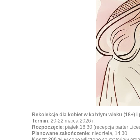
Rekolekcje dla kobiet w każdym wieku (18+) i
Termin
: 20-22 marca 2026 r.
Rozpoczęcie
: piątek,16:30 (recepcja parter Li
Planowane zakończenie:
niedziela, 14:30
Koszt
:
200 zł
, w cenę wliczone są materiały orga