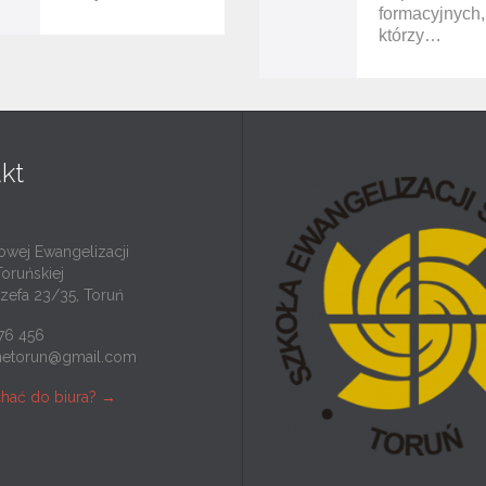
formacyjnych,
którzy…
kt
owej Ewangelizacji
Toruńskiej
ózefa 23/35, Toruń
276 456
netorun@gmail.com
chać do biura? →