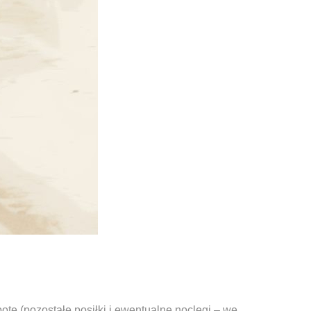
otę (pozostałe posiłki i ewentualne noclegi – we