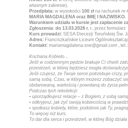
własnym zakresie).
Przedpłata:
w wysokości
100 zł
na rachunek nr
MARIA MAGDALENA oraz IMIĘ I NAZWISKO.
Warunkiem udziału w kursie jest zapłacenie zal
Zgłoszenia: do 13.03.2026 r.
r., przez formularz
Kurs prowadzi:
SESA Diecezji Toruńskiej Św. 
Adres:
Franciszkańskie Liceum Ogólnokształcąc
Kontakt:
mariamagdalena.sne@gmail.com , tel.:
Kochana Kobieto…
Jeśli w codziennym pędzie brakuje Ci chwili zatr
przestrzeń, w której będziesz mogła doświadczyć
Jeśli czujesz, że Twoje serce potrzebuje ciszy,
samą sobą. Czas, w którym możesz zobaczyć sieb
obdarowaną, wartością i powołaną do życia pełne
Podczas tych rekolekcji:
• uporządkujesz relacje – z Bogiem, z sobą samą 
• odkryjesz, jak żyć swoją kobiecością w prawdzi
• spotkasz kobiety, które, podobnie jak Ty, pragną
To więcej niż kurs.
To dar dla serca i przestrzeń, w której Bóg działa