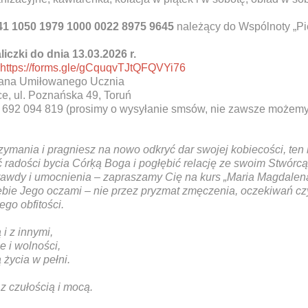
41 1050 1979 1000 0022 8975 9645
należący do Wspólnoty „Pie
iczki do dnia 13.03.2026 r.
https://forms.gle/
gCquqvTJtQFQVYi76
Jana Umiłowanego Ucznia
e, ul. Poznańska 49, Toruń
 692 094 819 (prosimy o wysyłanie smsów, nie zawsze możemy 
zymania i pragniesz na nowo odkryć dar swojej kobiecości, ten 
 radości bycia Córķą Boga i pogłębić relację ze swoim Stwórcą
 prawdy i umocnienia – zapraszamy Cię na kurs „Maria Magdalen
ie Jego oczami – nie przez pryzmat zmęczenia, oczekiwań czy
go obfitości.
i z innymi,
e i wolności,
 życia w pełni.
 z czułością i mocą.