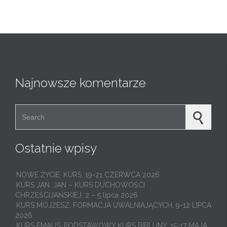
Najnowsze komentarze
Search for:
Ostatnie wpisy
NOWE ŻYCIE. KURS. 19-21 CZERWCA 2026
KURS JAN. JAN – KURS DUCHOWOŚCI
CHRZEŚCIJAŃSKIEJ. 2 – 5 lipca 2026
KURS MOJŻESZ. FORMACJA UWALNIAJĄCYCH. 9-12 LIPCA
2026
KURS EMAUS. PODSTAWOWY KURS BIBLIJNY. 15-17 MAJA