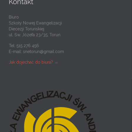
Kontakt
Biuro
Szkoły Nowej Ewangelizacji
Diecezji Toruńskiej
ul. Św. Józefa 23/35, Toruń
Tel: 515 276 456
E-mail:
snetorun@gmail.com
Jak dojechać do biura? →