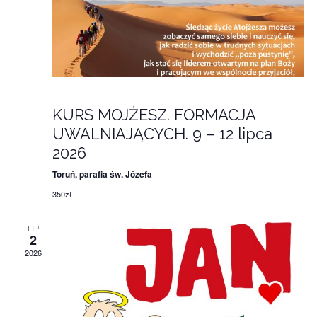
i
e
d
w
o
s
k
N
a
ó
9 lipca 17:00
-
12 lipca 15:00
v
w
KURS MOJŻESZ. FORMACJA
i
UWALNIAJĄCYCH. 9 – 12 lipca
g
2026
a
Toruń, parafia św. Józefa
t
350zł
i
o
LIP
n
2
2026