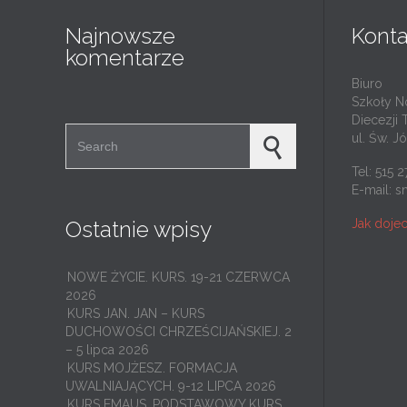
Najnowsze
Konta
komentarze
Biuro
Szkoły N
Diecezji 
Search for:
ul. Św. J
Tel: 515 
E-mail:
s
Jak doje
Ostatnie wpisy
NOWE ŻYCIE. KURS. 19-21 CZERWCA
2026
KURS JAN. JAN – KURS
DUCHOWOŚCI CHRZEŚCIJAŃSKIEJ. 2
– 5 lipca 2026
KURS MOJŻESZ. FORMACJA
UWALNIAJĄCYCH. 9-12 LIPCA 2026
KURS EMAUS. PODSTAWOWY KURS