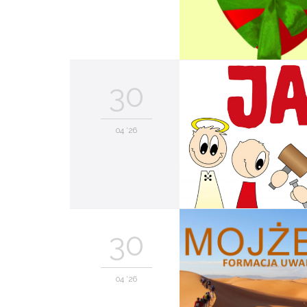
30
04 '26
30
04 '26