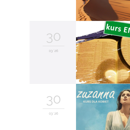
30
03 '26
30
03 '26