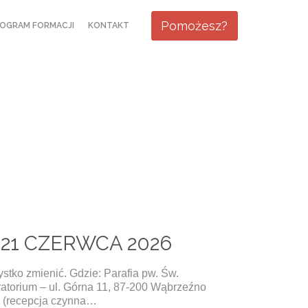
Skip
Pomożesz?
OGRAM FORMACJI
KONTAKT
to
content
-21 CZERWCA 2026
tko zmienić. Gdzie: Parafia pw. Św.
torium – ul. Górna 11, 87-200 Wąbrzeźno
0 (recepcja czynna…