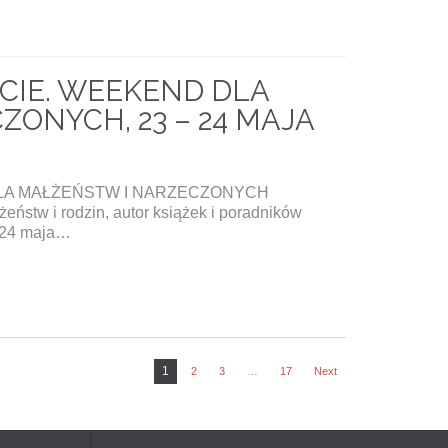
ACIE. WEEKEND DLA
ONYCH, 23 – 24 MAJA
DLA MAŁŻEŃSTW I NARZECZONYCH
eństw i rodzin, autor książek i poradników
– 24 maja…
1
2
3
…
17
Next