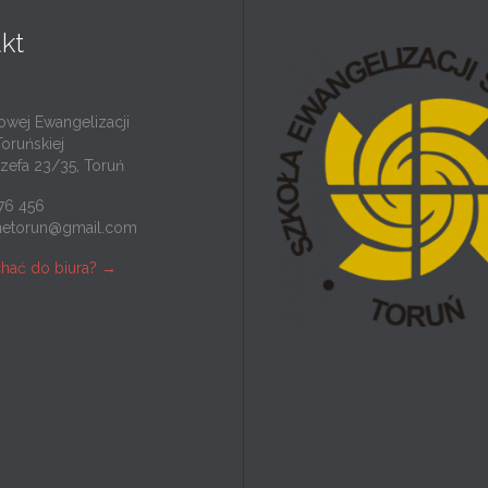
kt
owej Ewangelizacji
Toruńskiej
ózefa 23/35, Toruń
276 456
netorun@gmail.com
chać do biura? →