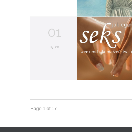
01
03 '26
Page 1 of 17