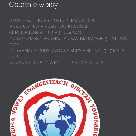
Ostatnie wpisy
NOWE ŻYCIE. KURS. 19-21 CZERWCA 2026
KURS JAN. JAN – KURS DUCHOWOŚCI
CHRZEŚCIJAŃSKIEJ. 2 – 5 lipca 2026
KURS MOJŻESZ. FORMACJA UWALNIAJĄCYCH. 9-12 LIPCA
2026
KURS EMAUS. PODSTAWOWY KURS BIBLIJNY. 15-17 MAJA
2026
ZUZANNA. KURS DLA KOBIET. 8-10 MAJA 2026