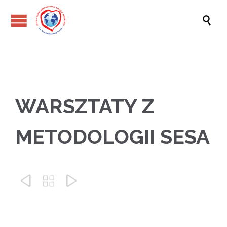

WARSZTATY Z
METODOLOGII SESA


