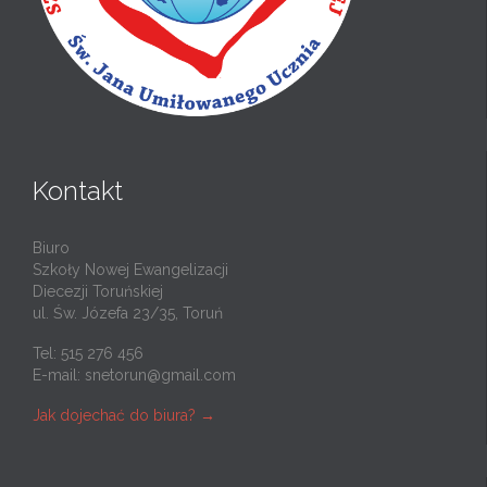
Kontakt
Biuro
Szkoły Nowej Ewangelizacji
Diecezji Toruńskiej
ul. Św. Józefa 23/35, Toruń
Tel: 515 276 456
E-mail:
snetorun@gmail.com
Jak dojechać do biura? →