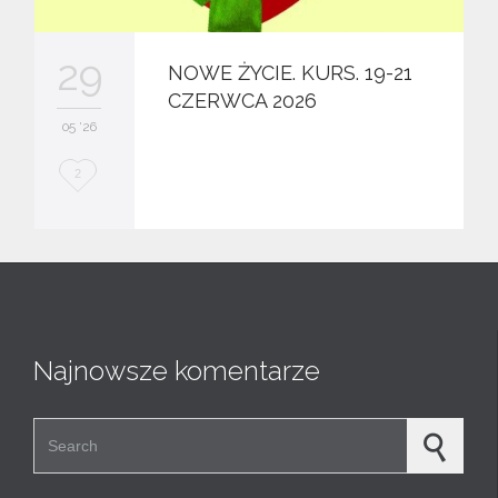
29
NOWE ŻYCIE. KURS. 19-21
CZERWCA 2026
05 '26
L
2
o
v
e
i
t
Najnowsze komentarze
Search for: