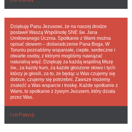
Dziękuję Panu Jezusowi, że na naszej drodze
postawił Waszą Wspólnotę SNE św. Jana
Umiłowanego Ucznia. Spotkanie z Wami można
opisać słowem – doświadczenie Pana Boga. W
Toruniu poznaliśmy wspaniałe, ciepłe, serdeczne i
otwarte osoby, z którymi mogliśmy nawiązać
naturalną więź. Dziękuję za każdą wspólną Mszę
św., za każdy kurs, za każde głoszone słowo i tych
którzy je głosili, za to, że będąc u Was czujemy się
dobrze, czujemy się potrzebni. Zawsze możemy
znaleźć u Was wsparcie i troskę. Każde spotkanie z
Wami, to spotkanie z żywym Jezusem, który działa
przez Was.
List Patrycji