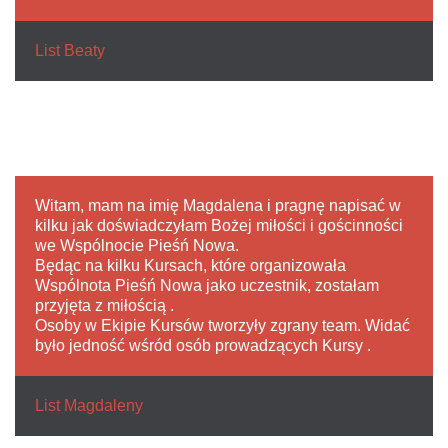
List Beaty
Witam, mam na imię Magdalena i pragnę napisać w
kilku jak doświadczyłam Bożej miłości i gościnności
we Wspólnocie Pieśń Nowa.
Będąc na kilku Kursach, które organizowała
Wspólnota Pieśń Nowa jako uczestnik, zostałam
przyjęta z miłością .
Osoby w Ekipie Kursów tworzyły zgrany team. Widać
było jedność wśród osób prowadzących Kursy .
List Magdaleny