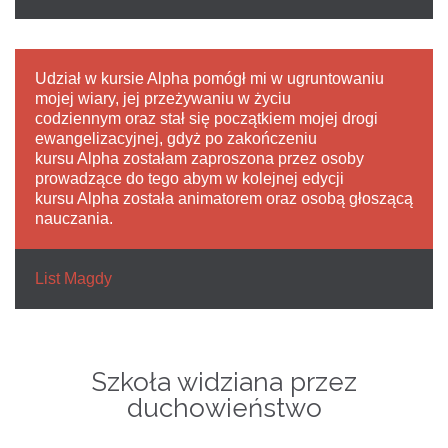
Udział w kursie Alpha pomógł mi w ugruntowaniu
mojej wiary, jej przeżywaniu w życiu
codziennym oraz stał się początkiem mojej drogi
ewangelizacyjnej, gdyż po zakończeniu
kursu Alpha zostałam zaproszona przez osoby
prowadzące do tego abym w kolejnej edycji
kursu Alpha została animatorem oraz osobą głoszącą
nauczania.
List Magdy
Szkoła widziana przez
duchowieństwo