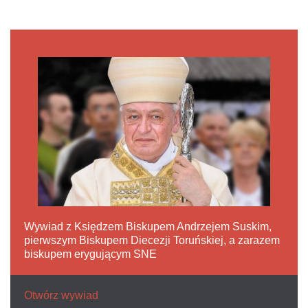
Wywiad z Księdzem Biskupem Andrzejem Suskim,
pierwszym Biskupem Diecezji Toruńskiej, a zarazem
biskupem erygującym SNE
Otwórz wywiad