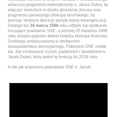
wówczas pragnienia redemptorysty o. Jacka Dubla, by
włączyć świeckich w dzieło głoszenia Jezusa oraz
pragnienia pierwszego biskupa toruńskiego, by
tworząc struktury diecezji służyły lepiej ewangelizacji.
Dlatego też
16 marca 1996
roku odbyło się spotkanie
inicjujące powstanie SNE, a później 25 kwietnia 1998
roku została poprzez dekret księdza biskupa Andrzeja
Suskiego umiejscowiona w strukturach
duszpasterstwa diecezjalnego. Patronem SNE został
św. Jan Umiłowany Uczeń, pasterzem i dyrektorem o.
Jacek Dubel, który pełnił tę funkcję do 2018 roku.
A oto jak wspomina powstanie SNE o. Jacek: