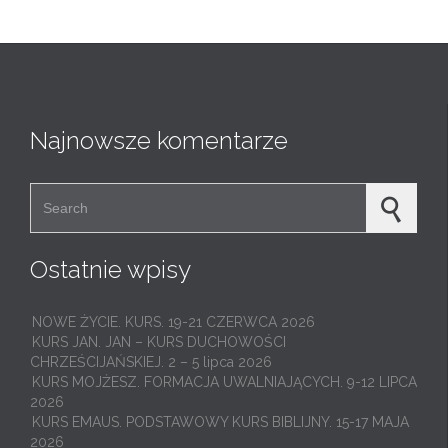
Najnowsze komentarze
Search for:
Ostatnie wpisy
NOWE ŻYCIE. KURS. 19-21 CZERWCA 2026
KURS JAN. JAN – KURS DUCHOWOŚCI
CHRZEŚCIJAŃSKIEJ. 2 – 5 lipca 2026
KURS MOJŻESZ. FORMACJA UWALNIAJĄCYCH. 9-12 LIPCA
2026
KURS EMAUS. PODSTAWOWY KURS BIBLIJNY. 15-17 MAJA
2026