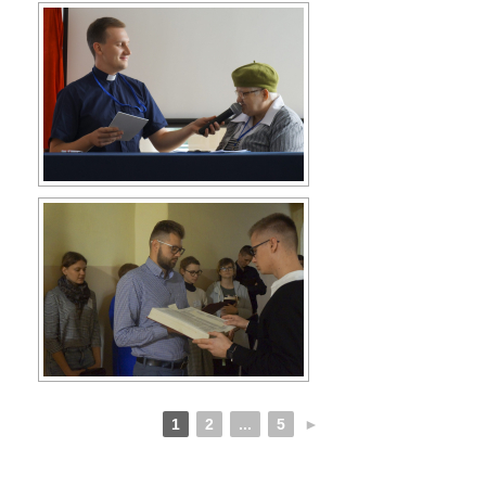
1
2
...
5
►