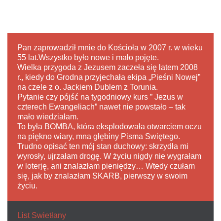
Pan zaprowadził mnie do Kościoła w 2007 r. w wieku
55 lat.Wszystko było nowe i mało pojęte.
Wielka przygoda z Jezusem zaczeła się latem 2008
r., kiedy do Grodna przyjechała ekipa „Pieśni Nowej”
na czele z o. Jackiem Dublem z Torunia.
Pytanie czy pójść na tygodniowy kurs ” Jezus w
czterech Ewangeliach” nawet nie powstało – tak
mało wiedziałam.
To była BOMBA, która eksplodowała otwarciem oczu
na piękno wiary, mna głębiny Pisma Swiętego.
Trudno opisać ten mój stan duchowy: skrzydła mi
wyrosły, ujrzałam drogę. W życiu nigdy nie wygrałam
w loterję, ani znalazłam pieniędzy… Wtedy czułam
się, jak by znalazłam SKARB, pierwszy w swoim
życiu.
List Swietłany