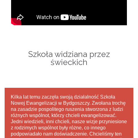
Szkoła widziana przez
świeckich
Kilka lat temu zaczęła swoją działalność Szkoła
Nowej Ewangelizacji w Bydgoszczy. Zwołana trochę
na zasadzie pospolitego ruszenia stworzona z ludzi
różnych wspólnot, którzy chcieli ewangelizować.
Jedni wiedzieli, inni chcieli, nasze wizje przyniesione
z rodzimych wspólnot były różne, co innego
podpowiadało nam doświadczenie. Chcieliśmy ten