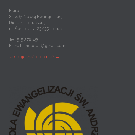
Biuro
Szkoły Nowej Ewangelizacji
Diecezji Toruńskiej
ul. Św. Józefa 23/35, Toruń
Tel: 515 276 456
E-mail:
snetorun@gmail.com
Jak dojechać do biura? →