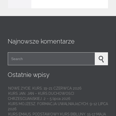
o
v
e
i
t
Najnowsze komentarze
Search for:
Ostatnie wpisy
NOWE ŻYCIE. KURS. 19-21 CZERWCA 2026
KURS JAN. JAN – KURS DUCHOWOŚCI
CHRZEŚCIJAŃSKIEJ. 2 – 5 lipca 2026
KURS MOJŻESZ. FORMACJA UWALNIAJĄCYCH. 9-12 LIPCA
2026
KURS EMAUS. PODSTAWOWY KURS BIBLIJNY. 15-17 MAJA