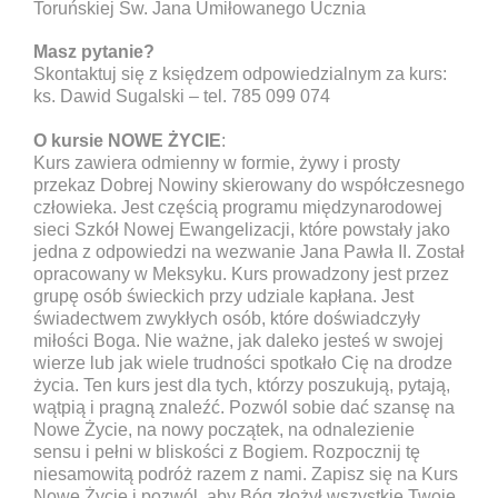
Toruńskiej Św. Jana Umiłowanego Ucznia
Masz pytanie?
Skontaktuj się z księdzem odpowiedzialnym za kurs:
ks. Dawid Sugalski – tel. 785 099 074
O kursie NOWE ŻYCIE
:
Kurs zawiera odmienny w formie, żywy i prosty
przekaz Dobrej Nowiny skierowany do współczesnego
człowieka. Jest częścią programu międzynarodowej
sieci Szkół Nowej Ewangelizacji, które powstały jako
jedna z odpowiedzi na wezwanie Jana Pawła II. Został
opracowany w Meksyku. Kurs prowadzony jest przez
grupę osób świeckich przy udziale kapłana. Jest
świadectwem zwykłych osób, które doświadczyły
miłości Boga. Nie ważne, jak daleko jesteś w swojej
wierze lub jak wiele trudności spotkało Cię na drodze
życia. Ten kurs jest dla tych, którzy poszukują, pytają,
wątpią i pragną znaleźć. Pozwól sobie dać szansę na
Nowe Życie, na nowy początek, na odnalezienie
sensu i pełni w bliskości z Bogiem. Rozpocznij tę
niesamowitą podróż razem z nami. Zapisz się na Kurs
Nowe Życie i pozwól, aby Bóg złożył wszystkie Twoje