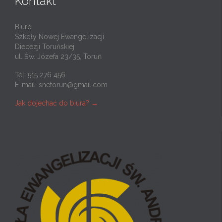
Kontakt
Biuro
Szkoły Nowej Ewangelizacji
Diecezji Toruńskiej
ul. Św. Józefa 23/35, Toruń
Tel: 515 276 456
E-mail:
snetorun@gmail.com
Jak dojechać do biura? →