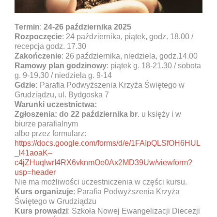
Termin
:
24-26 października 2025
Rozpoczęcie
: 24 października, piątek, godz. 18.00 /
recepcja godz. 17.30
Zakończenie
: 26 października, niedziela, godz.14.00
Ramowy plan godzinowy
: piątek g. 18-21.30 / sobota
g. 9-19.30 / niedziela g. 9-14
Gdzie:
Parafia Podwyższenia Krzyża Świętego w
Grudziądzu, ul. Bydgoska 7
Warunki uczestnictwa:
Zgłoszenia:
do 22 października br
. u księży i w
biurze parafialnym
albo przez formularz:
https://docs.google.com/forms/d/e/1FAIpQLSfOH6HUL
_l41aoaK–
c4jZHuqlwrI4RX6vknmOe0Ax2MD39Uw/viewform?
usp=header
Nie ma możliwości uczestniczenia w części kursu.
Kurs organizuje
: Parafia Podwyższenia Krzyża
Świętego w Grudziądzu
Kurs prowadzi
: Szkoła Nowej Ewangelizacji Diecezji