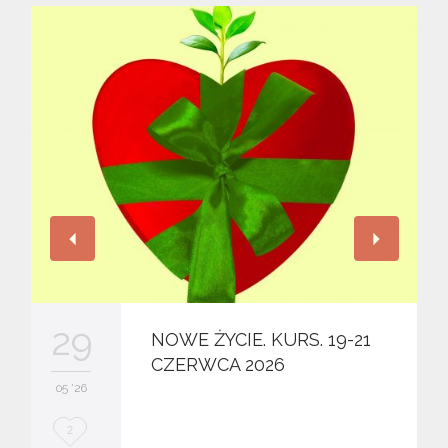
29
NOWE ŻYCIE. KURS. 19-21
CZERWCA 2026
05 '26
L
2